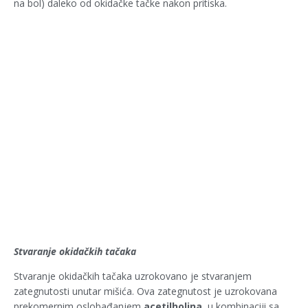
na bol) daleko od okidačke tačke nakon pritiska.
Stvaranje okidačkih tačaka
Stvaranje okidačkih tačaka uzrokovano je stvaranjem
zategnutosti unutar mišića. Ova zategnutost je uzrokovana
prekomernim oslobađanjem
acetilholina
, u kombinaciji sa