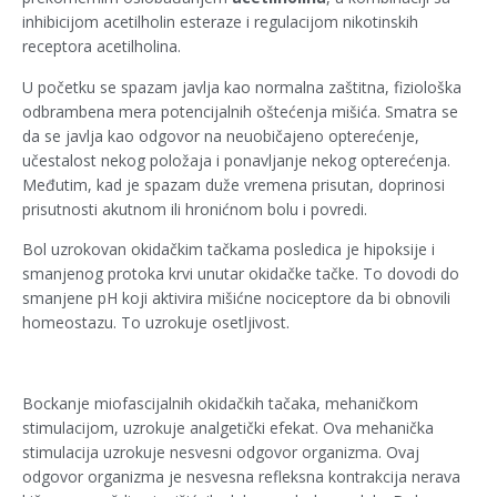
inhibicijom acetilholin esteraze i regulacijom nikotinskih
receptora acetilholina.
U početku se spazam javlja kao normalna zaštitna, fiziološka
odbrambena mera potencijalnih oštećenja mišića. Smatra se
da se javlja kao odgovor na neuobičajeno opterećenje,
učestalost nekog položaja i ponavljanje nekog opterećenja.
Međutim, kad je spazam duže vremena prisutan, doprinosi
prisutnosti akutnom ili hronićnom bolu i povredi.
Bol uzrokovan okidačkim tačkama posledica je hipoksije i
smanjenog protoka krvi unutar okidačke tačke. To dovodi do
smanjene pH koji aktivira mišićne nociceptore da bi obnovili
homeostazu. To uzrokuje osetljivost.
Bockanje miofascijalnih okidačkih tačaka, mehaničkom
stimulacijom, uzrokuje analgetički efekat. Ova mehanička
stimulacija uzrokuje nesvesni odgovor organizma. Ovaj
odgovor organizma je nesvesna refleksna kontrakcija nerava