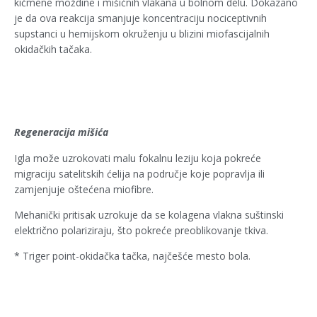
kičmene moždine i mišićnih vlakana u bolnom delu. Dokazano
je da ova reakcija smanjuje koncentraciju nociceptivnih
supstanci u hemijskom okruženju u blizini miofascijalnih
okidačkih tačaka.
Regeneracija mišića
Igla može uzrokovati malu fokalnu leziju koja pokreće
migraciju satelitskih ćelija na područje koje popravlja ili
zamjenjuje oštećena miofibre.
Mehanički pritisak uzrokuje da se kolagena vlakna suštinski
električno polariziraju, što pokreće preoblikovanje tkiva.
* Triger point-okidačka tačka, najčešće mesto bola.