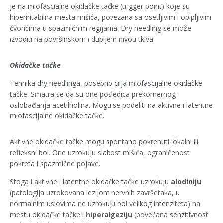
je na miofascialne okidačke tačke (trigger point) koje su
hiperiritabilna mesta mišića, povezana sa osetljivim i opipljivim
čvorićima u spazmičnim regijama. Dry needling se može
izvoditi na površinskom i dubljem nivou tkiva.
Okidačke tačke
Tehnika dry needlinga, posebno cilja miofascijalne okidačke
tačke. Smatra se da su one posledica prekomernog
oslobađanja acetilholina. Mogu se podeliti na aktivne i latentne
miofascijalne okidačke tačke.
Aktivne okidačke tačke mogu spontano pokrenuti lokalni ili
refleksni bol. One uzrokuju slabost mišića, ograničenost
pokreta i spazmične pojave.
Stoga i aktivne i latentne okidačke tačke uzrokuju
alodiniju
(patologija uzrokovana lezijom nervnih završetaka, u
normalnim uslovima ne uzrokuju bol velikog intenziteta) na
mestu okidačke tačke i
hiperalgeziju
(povećana senzitivnost