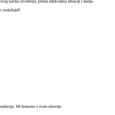
ovog načina izvođenja, prema adekvatnoj situaciji i stanju.
o zaslužuješ!
sultaciju. Mi brinemo o tvom zdravlju