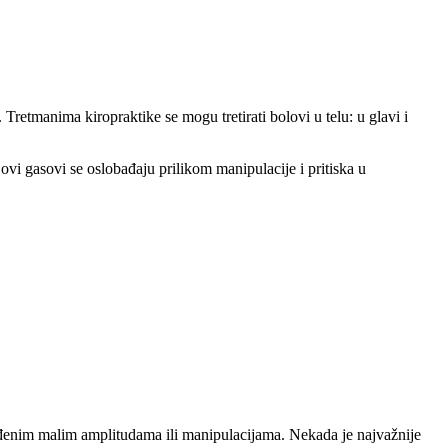
Tretmanima kiropraktike se mogu tretirati bolovi u telu: u glavi i
 ovi gasovi se oslobađaju prilikom manipulacije i pritiska u
lagođenim malim amplitudama ili manipulacijama. Nekada je najvažnije