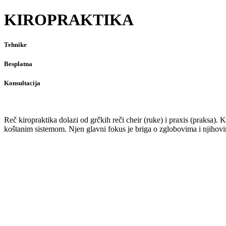
KIROPRAKTIKA
Tehnike
Besplatna
Konsultacija
Reč kiropraktika dolazi od grčkih reči cheir (ruke) i praxis (praksa).
koštanim sistemom. Njen glavni fokus je briga o zglobovima i njihov