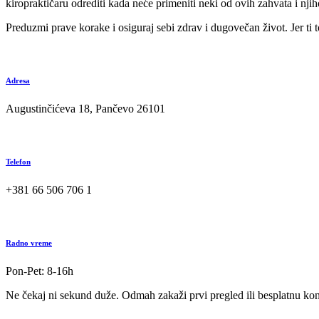
kiropraktičaru odrediti kada neće primeniti neki od ovih zahvata i njih
Preduzmi prave korake i osiguraj sebi zdrav i dugovečan život. Jer ti t
Adresa
Augustinčićeva 18, Pančevo 26101
Telefon
+381 66 506 706 1
Radno vreme
Pon-Pet: 8-16h
Ne čekaj ni sekund duže. Odmah zakaži prvi pregled ili besplatnu kon