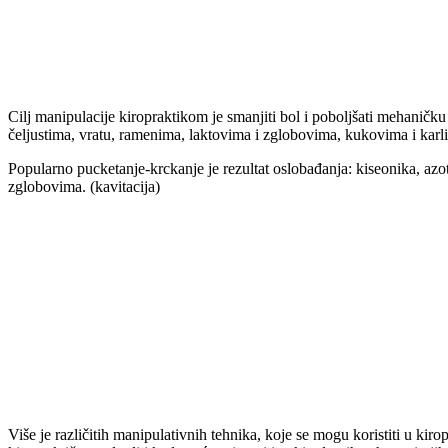
Cilj manipulacije kiropraktikom je smanjiti bol i poboljšati mehaničku
čeljustima, vratu, ramenima, laktovima i zglobovima, kukovima i karli
Popularno pucketanje-krckanje je rezultat oslobađanja: kiseonika, azota
zglobovima. (kavitacija)
Više je različitih manipulativnih tehnika, koje se mogu koristiti u ki