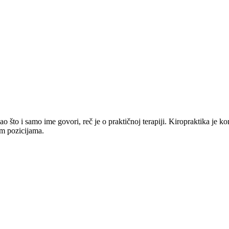
 Kao što i samo ime govori, reč je o praktičnoj terapiji. Kiropraktika j
im pozicijama.