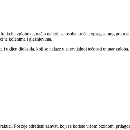
 funkciju zglobova, način na koji se osoba kreće i opseg samog pokreta. 
ci te kolenima i gležnjevima.
 i ugljen dioksida, koji se nalaze u sinovijalnoj tečnosti unutar zgloba,
ropraktici. Postoje određeni zahvati koji se koriste višom brzinom; pri