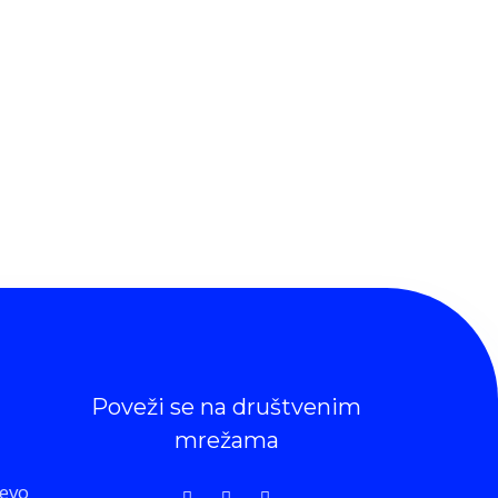
Poveži se na društvenim
mrežama
čevo