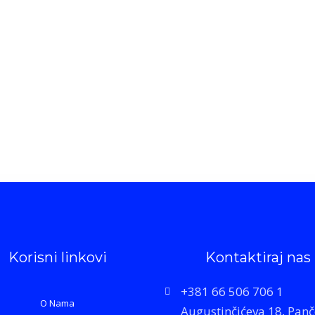
Korisni linkovi
Kontaktiraj nas
+381 66 506 706 1
O Nama
Augustinčićeva 18, Pan